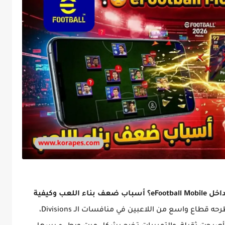
"لماذا يصبح فريقك بطيئاً في بناء الهجمات داخل eFootball Mobile؟ أسباب ضعف بناء اللعب وكيفية
هذا هو السؤال المؤرق الذي يطرحه قطاع واسع من اللاعبين في منافسات الـ Divisions،