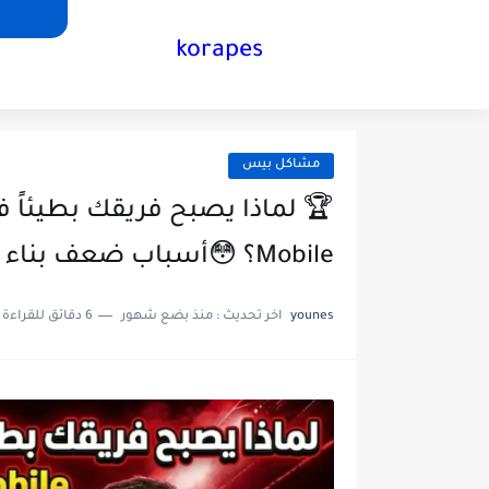
korapes
مشاكل بيس
Mobile؟ 😳أسباب ضعف بناء اللعب
younes
اخر تحديث :
منذ بضع شهور
6 دقائق للقراءة