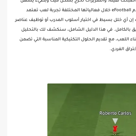
أصبحت ثقيلة، والتمريرات تخرج بشكل ميت وبطيء يسهل
على الخصوم قطعه وإطلاق مرتدات خاطفة. تقدم eFootball خلال فعالياتها المختلفة تجربة لعب تعتمد
 إن أي خلل بسيط في اختيار أسلوب المدرب أو توظيف عناصر
ق بالكامل. في هذا الدليل الشامل، سنكشف لك بالتحليل
ء اللعب، مع تقديم الحلول التكتيكية المناسبة التي تضمن
تراق الفردي.