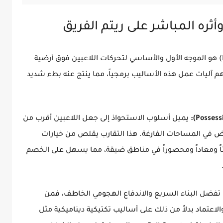
ره المباشر على ريتم الفريق
يعتبر أسلوب لعب المدرب (Manager Playstyle) هو الموجه الأول والأساسي لتحركات اللاعبين فوق أرضية
م آليات عمل هذه الأساليب برمجياً، مما ينتج عنه بطء شديد
يميل أسلوب الاستحواذ إلى جعل اللاعبين أقرب من
ض في المساحات الفارغة. هذا التقارب يقلص من خيارات
يئاً ومعاداً ومحصوراً في مناطق ضيقة، مما يسهل على الخصم
 تفضل البناء السريع والاندفاع الهجومي الخاطف، فمن
تماد بدلاً من ذلك على أساليب تكتيكية ديناميكية مثل