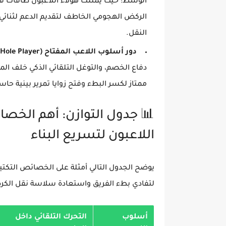
الوسط؛ حيث يمتلك هؤلاء اللاعبون طاقات فيزي
الركض الهجومي الخاطف لتقديم الدعم لثنائي
النقل.
دور أسلوب اللاعب المفتاح (Hole Player):
دفاع الخصم، والتوغل التلقائي الذكي خلف المد
ممتاز لكسر البطء وفتح زوايا تمرير بينية حاس
📊 جدول التوازن: أهم الخصا
اللاعبون لتسريع البناء
يوضح الجدول التالي أمثلة على الخصائص التك
لتفادي بطء الفريق واستعادة سلاسة نقل الكرة
أسلوب
التحرك التلقائي داخل