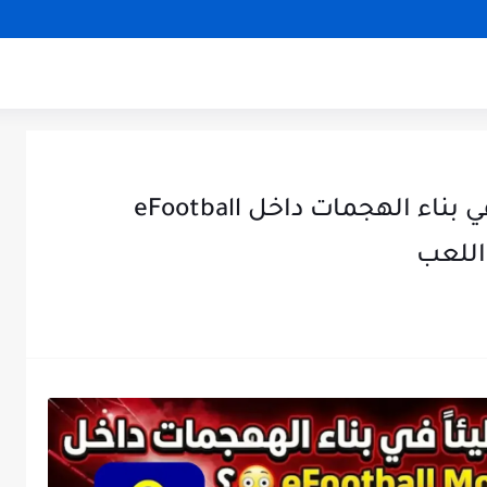
🏆 لماذا يصبح فريقك بطيئاً في بناء الهجمات داخل eFootball