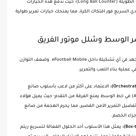
المرتدات السريعة (Quick Counter) أو المرتدات الطويلة (Long Ball Counter)؛ حيث تدفع هذه الخيارات
دي السريع فور افتكاك الكرة، مما يمنحك خيارات تمرير طولية
ر الوسط وشلل موتور الفريق
خط وسط الميدان هو المحرك الفعلي وموزع الجهد في أي تشكيلة داخل eFootball Mobile. وضعف التوازن
 عملية بناء اللعب والتمرير:
الاعتماد على أكثر من لاعب بأسلوب صانع
الألعاب المتأخر أو الارتكاز الثابت (Anchor Man) في خط الوسط يمنع الفرقة من التقدم؛ حيث يميل هؤلاء
 وتفضيل التمرير الآمن القصير، مما يحرم الهجمة من صانع
جزاء الخصم.
يمثل هذا الأسلوب أحد الحلول الفعالة لتسريع ريتم