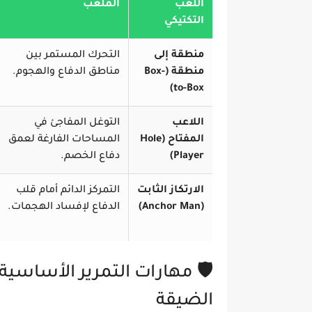
اللعب
الملعب
التكتيكي
منطقة إلى
التحرك المستمر بين
منطقة (Box-
مناطق الدفاع والهجوم.
to-Box)
اللاعب
التوغل المفاجئ في
المفتاح (Hole
المساحات الفارغة لعمق
Player)
دفاع الخصم.
الارتكاز الثابت
التمركز الدائم أمام قلب
(Anchor Man)
الدفاع لإفساد الهجمات.
🛡️ مهارات التمرير الأساسي
الضيقة